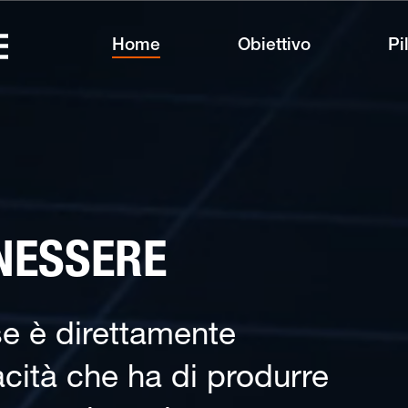
Home
Obiettivo
Pi
NESSERE
se è direttamente
cità che ha di produrre